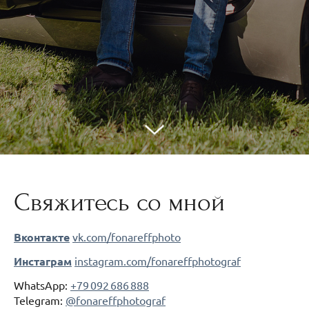
Свяжитесь со мной
Вконтакте
vk.com/fonareffphoto
Инстаграм
instagram.com/fonareffphotograf
WhatsApp:
+79 092 686 888
Telegram:
@fonareffphotograf