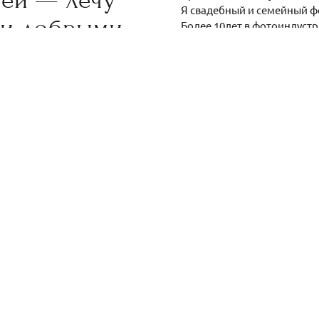
Я свадебный и семейный ф
 и добрыми
Более 10лет в фотоиндустр
Весёлый, активный, живущи
с героями съемок находим
нестандартные ракурсы.
Побег за модой и однотипн
Я ЗА — Искренние эмоции, 
от впечатлений, которые д
фотопрогулка с семьей!
Фотографии сохранят на мн
чтобы радовать вас, ваших 
Дорожите приятными момен
выбирайте себе СВОЕГО св