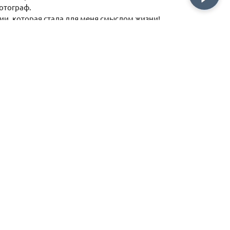
отограф.
ии, которая стала для меня смыслом жизни!
й в постоянной генерации идей и образов! Вместе
 общий язык с первой вспышки и выбираем
ыми кадрами соцсетей — это не про меня!
«живые» позы, настроение и блеск глаз
арит вам Свадьба, день рождения или душевная
огие десятилетия ваши впечатления и чувства,
детей, и ваших внуков.
тами, которые случаются в вашей жизни,
адебного, а в будущем, и семейного ФОТОГРАФА!