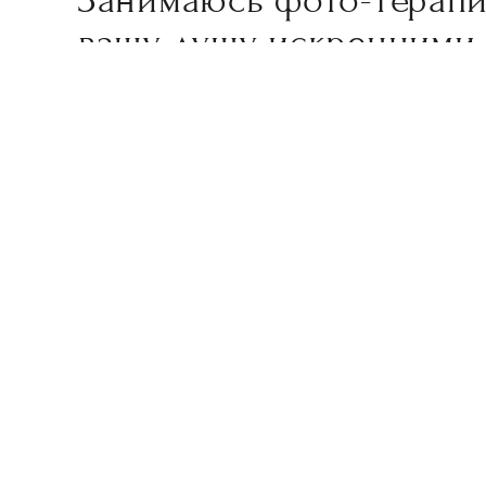
вашу душу искренними
фотографиями