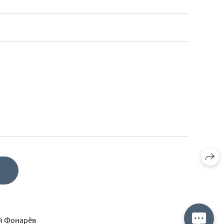
Е
ей Фонарёв