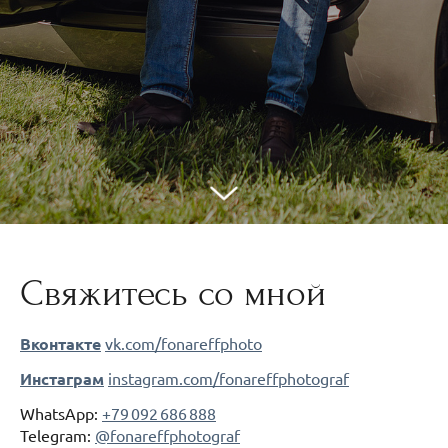
Свяжитесь со мной
Вконтакте
vk.com/fonareffphoto
Инстаграм
instagram.com/fonareffphotograf
WhatsApp:
+79 092 686 888
Telegram:
@fonareffphotograf